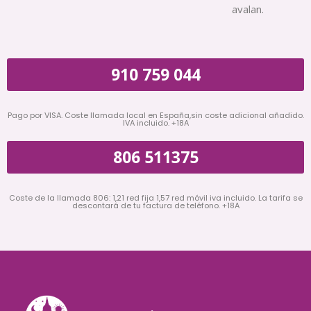
avalan.
910 759 044
Pago por VISA. Coste llamada local en España,sin coste adicional añadido.
IVA incluido. +18A
806 511375
Coste de la llamada 806: 1,21 red fija 1,57 red móvil iva incluido. La tarifa se
descontará de tu factura de teléfono. +18A