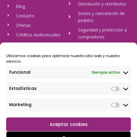
Devolución y reembolso
Blog
Envíos y cancelación de
Contacto
pedidos
Ofertas
Seguridad y protección a
Créditos Audiovisuales
compradores
tulineamagica.com
Política de Privacidad
Política de cookies
Utilizamos cookies para optimizar nuestro sitio web y nuestro
servicio.
Aviso Legal
Funcional
Siempre activo
Pago Seguro
Estadísticas
Rápido y seguro, mediante Visa y 806, trasferencia bancaria,
Paypal
Marketing
Aceptar cookies