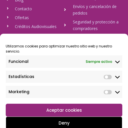
Envíos y cancelación de
Contacto
pedidos
Ofertas
Seguridad y protección a
Créditos Audiovisuales
compradores
tulineamagica.com
Política de Privacidad
Política de cookies
Utilizamos cookies para optimizar nuestro sitio web y nuestro
servicio.
Aviso Legal
Funcional
Siempre activo
Pago Seguro
Estadísticas
Rápido y seguro, mediante Visa y 806, trasferencia bancaria,
Paypal
Marketing
Aceptar cookies
Deny