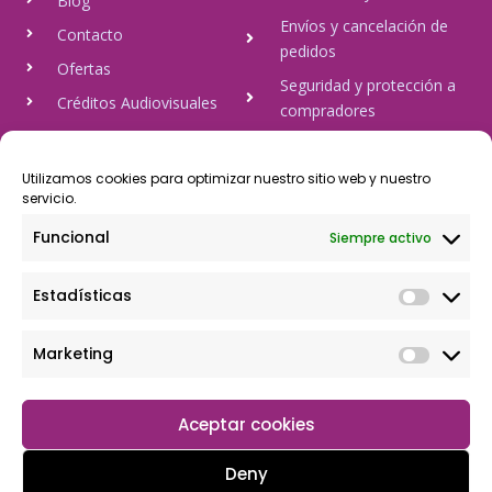
Blog
Envíos y cancelación de
Contacto
pedidos
Ofertas
Seguridad y protección a
Créditos Audiovisuales
compradores
tulineamagica.com
Política de Privacidad
Política de cookies
Utilizamos cookies para optimizar nuestro sitio web y nuestro
servicio.
Aviso Legal
Funcional
Siempre activo
Pago Seguro
Estadísticas
Rápido y seguro, mediante Visa y 806, trasferencia bancaria,
Paypal
Marketing
Aceptar cookies
Deny