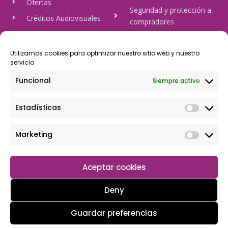
Ofertas
Seguridad y protección a
Créditos Audiovisuales
compradores
tulineamagica.com
Política de Privacidad
Política de cookies
Utilizamos cookies para optimizar nuestro sitio web y nuestro
servicio.
Aviso Legal
Funcional
Siempre activo
Pago Seguro
Estadísticas
Rápido y seguro, mediante Visa y 806, trasferencia bancaria,
Paypal
Marketing
Aceptar cookies
Deny
Guardar preferencias
Copyright © 2026 Tu tienda magica