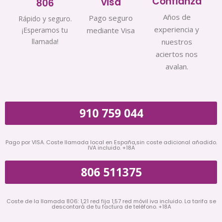
Confianza
visa
806
Años de
Pago seguro
Rápido y seguro.
experiencia y
¡Esperamos tu
mediante Visa
llamada!
nuestros
aciertos nos
avalan.
910 759 044
Pago por VISA. Coste llamada local en España,sin coste adicional añadido.
IVA incluido. +18A
806 511375
Coste de la llamada 806: 1,21 red fija 1,57 red móvil iva incluido. La tarifa se
descontará de tu factura de teléfono. +18A