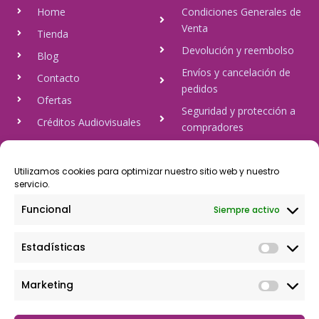
Home
Condiciones Generales de
Venta
Tienda
Devolución y reembolso
Blog
Envíos y cancelación de
Contacto
pedidos
Ofertas
Seguridad y protección a
Créditos Audiovisuales
compradores
tulineamagica.com
Política de Privacidad
Política de cookies
Utilizamos cookies para optimizar nuestro sitio web y nuestro
servicio.
Aviso Legal
Funcional
Siempre activo
Pago Seguro
Estadísticas
Rápido y seguro, mediante Visa y 806, trasferencia bancaria,
Paypal
Marketing