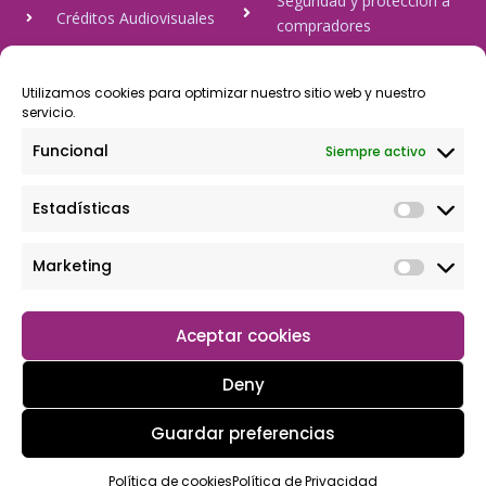
Seguridad y protección a
Créditos Audiovisuales
compradores
tulineamagica.com
Política de Privacidad
Política de cookies
Utilizamos cookies para optimizar nuestro sitio web y nuestro
servicio.
Aviso Legal
Funcional
Siempre activo
Pago Seguro
Estadísticas
Rápido y seguro, mediante Visa y 806, trasferencia bancaria,
Paypal
Marketing
Aceptar cookies
Deny
Guardar preferencias
Copyright © 2026 Tu tienda magica
Política de cookies
Política de Privacidad