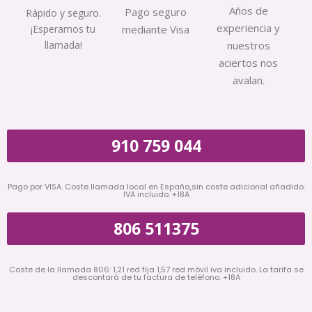
Años de
Pago seguro
Rápido y seguro.
experiencia y
¡Esperamos tu
mediante Visa
llamada!
nuestros
aciertos nos
avalan.
910 759 044
Pago por VISA. Coste llamada local en España,sin coste adicional añadido.
IVA incluido. +18A
806 511375
Coste de la llamada 806: 1,21 red fija 1,57 red móvil iva incluido. La tarifa se
descontará de tu factura de teléfono. +18A