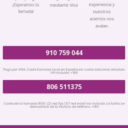
experiencia y
¡Esperamos tu
mediante Visa
llamada!
nuestros
aciertos nos
avalan.
910 759 044
Pago por VISA. Coste llamada local en España,sin coste adicional añadido.
IVA incluido. +18A
806 511375
Coste de la llamada 806: 1,21 red fija 1,57 red móvil iva incluido. La tarifa se
descontará de tu factura de teléfono. +18A