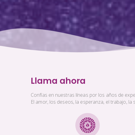
Llama ahora
Confías en nuestras líneas por los años de exper
El amor, los deseos, la esperanza, el trabajo, l