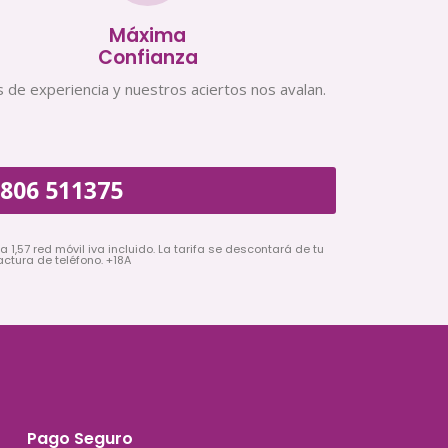
Máxima
Confianza
 de experiencia y nuestros aciertos nos avalan.
806 511375
a 1,57 red móvil iva incluido. La tarifa se descontará de tu
actura de teléfono. +18A
Pago Seguro