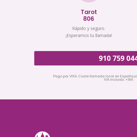
Tarot
806
Rápido y seguro.
¡Esperamos tu llamada!
910 759 04
Pago por VISA. Coste llamada local en España,s
IVA incluido. +18A