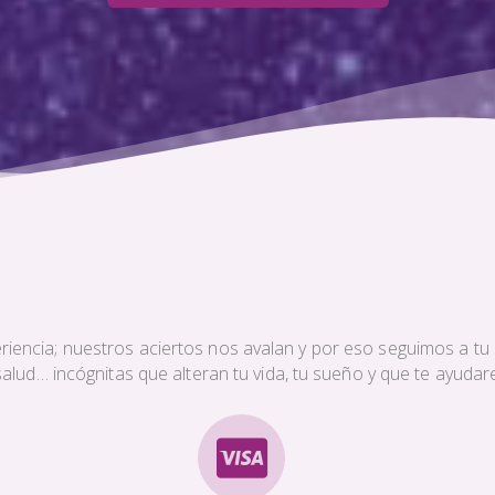
iencia; nuestros aciertos nos avalan y por eso seguimos a tu s
a salud… incógnitas que alteran tu vida, tu sueño y que te ayud