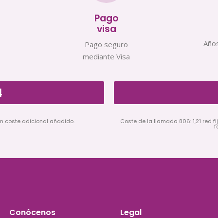
Pago
visa
Años
Pago seguro
mediante Visa
4
in coste adicional añadido.
Coste de la llamada 806: 1,21 red fij
f
Conócenos
Legal