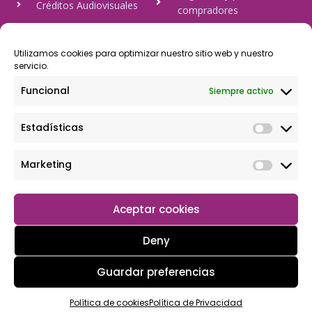
Créditos Audiovisuales
compradores
tulineamagica.com
Política de Privacidad
Política de cookies
Utilizamos cookies para optimizar nuestro sitio web y nuestro
servicio.
Aviso Legal
Funcional
Siempre activo
Pago Seguro
Estadísticas
Rápido y seguro, mediante Visa y 806, trasferencia bancaria,
Paypal
Marketing
Aceptar cookies
Deny
Guardar preferencias
Copyright © 2026 Tu tienda magica
Política de cookies
Política de Privacidad