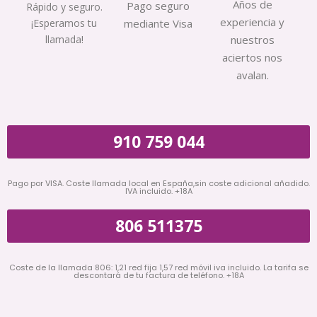
Años de
Pago seguro
Rápido y seguro.
experiencia y
¡Esperamos tu
mediante Visa
llamada!
nuestros
aciertos nos
avalan.
910 759 044
Pago por VISA. Coste llamada local en España,sin coste adicional añadido.
IVA incluido. +18A
806 511375
Coste de la llamada 806: 1,21 red fija 1,57 red móvil iva incluido. La tarifa se
descontará de tu factura de teléfono. +18A