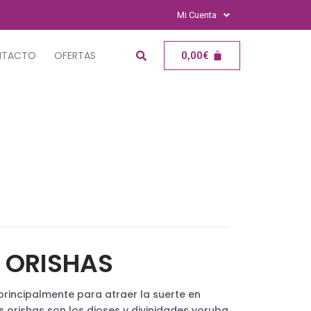
Mi Cuenta
NTACTO
OFERTAS
0,00
€
 ORISHAS
principalmente para atraer la suerte en
s orishas son los dioses y divinidades yoruba