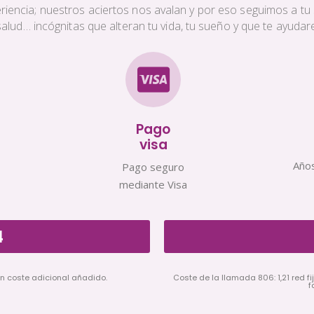
iencia; nuestros aciertos nos avalan y por eso seguimos a tu s
a salud… incógnitas que alteran tu vida, tu sueño y que te ayud
Pago
visa
Años
Pago seguro
mediante Visa
4
in coste adicional añadido.
Coste de la llamada 806: 1,21 red fij
f