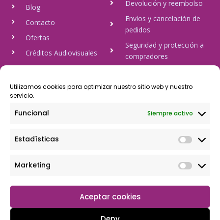
Devolución y reembolso
Blog
Envíos y cancelación de
Contacto
pedidos
Ofertas
Seguridad y protección a
Créditos Audiovisuales
compradores
tulineamagica.com
Política de Privacidad
Política de cookies
Utilizamos cookies para optimizar nuestro sitio web y nuestro
servicio.
Aviso Legal
Funcional
Siempre activo
Pago Seguro
Estadísticas
Rápido y seguro, mediante Visa y 806, trasferencia bancaria,
Paypal
Marketing
Aceptar cookies
Deny