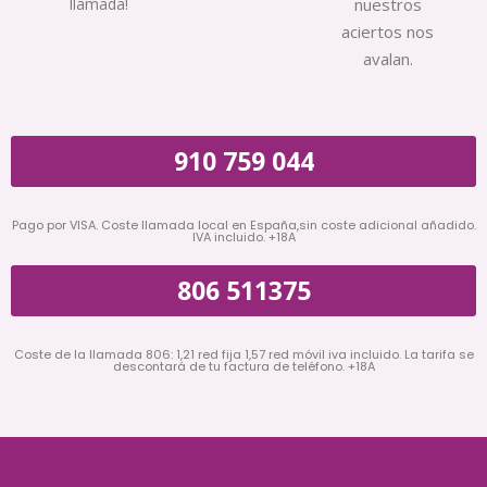
llamada!
nuestros
aciertos nos
avalan.
910 759 044
Pago por VISA. Coste llamada local en España,sin coste adicional añadido.
IVA incluido. +18A
806 511375
Coste de la llamada 806: 1,21 red fija 1,57 red móvil iva incluido. La tarifa se
descontará de tu factura de teléfono. +18A