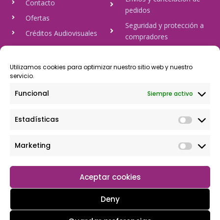
Contacto
pedidos
Ofertas
Seguridad y protección a
Créditos Audiovisuales
compradores
tulineamagica.com
Política de Privacidad
Política de cookies
Utilizamos cookies para optimizar nuestro sitio web y nuestro
servicio.
Aviso Legal
Funcional
Siempre activo
Pago Seguro
Estadísticas
Rápido y seguro, mediante Visa y 806, trasferencia bancaria,
Paypal
Marketing
Aceptar cookies
Deny