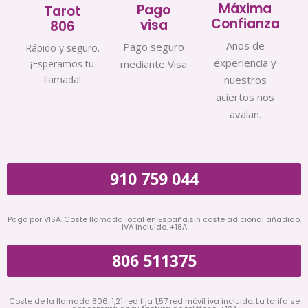
Máxima
Pago
Tarot
Confianza
visa
806
Años de
Pago seguro
Rápido y seguro.
experiencia y
¡Esperamos tu
mediante Visa
llamada!
nuestros
aciertos nos
avalan.
910 759 044
Pago por VISA. Coste llamada local en España,sin coste adicional añadido.
IVA incluido. +18A
806 511375
Coste de la llamada 806: 1,21 red fija 1,57 red móvil iva incluido. La tarifa se