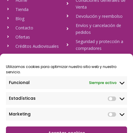
Home
Condiciones Generales de
Venta
Tienda
Devolución y reembolso
Blog
Envíos y cancelación de
Contacto
pedidos
Ofertas
Seguridad y protección a
Créditos Audiovisuales
compradores
tulineamagica.com
Política de Privacidad
Política de cookies
Utilizamos cookies para optimizar nuestro sitio web y nuestro
servicio.
Aviso Legal
Funcional
Siempre activo
Pago Seguro
Estadísticas
Rápido y seguro, mediante Visa y 806, trasferencia bancaria,
Paypal
Marketing