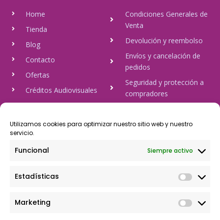
Home
Condiciones Generales de
Venta
Tienda
Devolución y reembolso
Blog
Envíos y cancelación de
Contacto
pedidos
Ofertas
Seguridad y protección a
Créditos Audiovisuales
compradores
tulineamagica.com
Política de Privacidad
Política de cookies
Utilizamos cookies para optimizar nuestro sitio web y nuestro
servicio.
Aviso Legal
Funcional
Siempre activo
Pago Seguro
Estadísticas
Rápido y seguro, mediante Visa y 806, trasferencia bancaria,
Paypal
Marketing