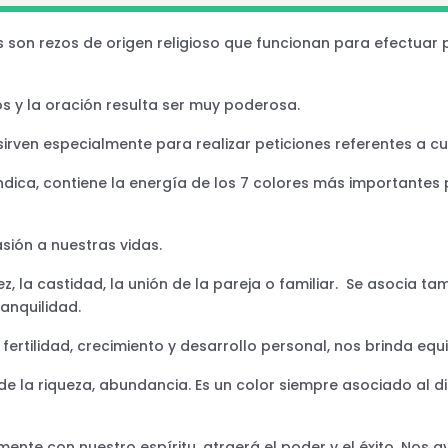
 son rezos de origen religioso que funcionan para efectuar p
vos y la oración resulta ser muy poderosa.
irven especialmente para realizar peticiones referentes a cu
dica, contiene la energía de los 7 colores más importantes 
pasión a nuestras vidas.
lez, la castidad, la unión de la pareja o familiar. Se asocia 
anquilidad.
 fertilidad, crecimiento y desarrollo personal, nos brinda equi
o de la riqueza, abundancia. Es un color siempre asociado al 
ente con nuestro espíritu, atraerá el poder y el éxito. No