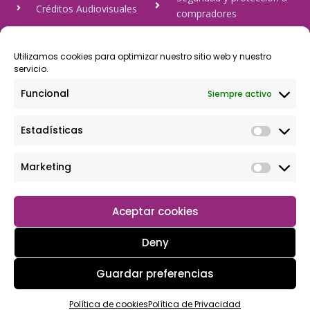
Créditos Audiovisuales
compradores
tulineamagica.com
Política de Privacidad
Política de cookies
Utilizamos cookies para optimizar nuestro sitio web y nuestro
servicio.
Aviso Legal
Funcional
Siempre activo
Pago Seguro
Estadísticas
Rápido y seguro, mediante Visa y 806, trasferencia bancaria,
Paypal
Marketing
Aceptar cookies
Deny
Guardar preferencias
Copyright © 2026 Tu tienda magica
Política de cookies
Política de Privacidad