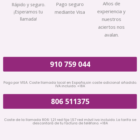
Años de
Pago seguro
Rápido y seguro.
experiencia y
¡Esperamos tu
mediante Visa
llamada!
nuestros
aciertos nos
avalan.
910 759 044
Pago por VISA. Coste llamada local en España,sin coste adicional añadido.
IVA incluido. +18A
806 511375
Coste de la llamada 806: 1,21 red fija 1,57 red móvil iva incluido. La tarifa se
descontará de tu factura de teléfono. +18A