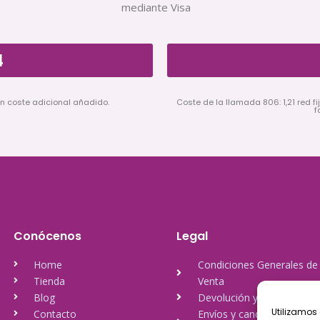
mediante Visa
4
in coste adicional añadido.
Coste de la llamada 806: 1,21 red fij
f
Conócenos
Legal
Home
Condiciones Generales de
Tienda
Venta
Blog
Devolución y reembolso
Utilizamos 
Contacto
Envíos y cancelación de