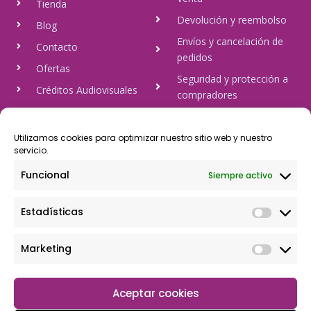
Tienda
Devolución y reembolso
Blog
Envíos y cancelación de
Contacto
pedidos
Ofertas
Seguridad y protección a
Créditos Audiovisuales
compradores
tulineamagica.com
Política de Privacidad
Política de cookies
Utilizamos cookies para optimizar nuestro sitio web y nuestro
servicio.
Aviso Legal
Funcional
Siempre activo
Pago Seguro
Estadísticas
Rápido y seguro, mediante Visa y 806, trasferencia bancaria,
Paypal
Marketing
Aceptar cookies