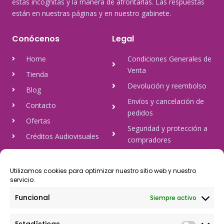
estas incógnitas y la manera de afrontarlas. Las respuestas
están en nuestras páginas y en nuestro gabinete.
Conócenos
Legal
Home
Condiciones Generales de
Venta
Tienda
Devolución y reembolso
Blog
Envíos y cancelación de
Contacto
pedidos
Ofertas
Seguridad y protección a
Créditos Audiovisuales
compradores
tulineamagica.com
Política de Privacidad
Política de cookies
Utilizamos cookies para optimizar nuestro sitio web y nuestro
servicio.
Aviso Legal
Funcional
Siempre activo
Pago Seguro