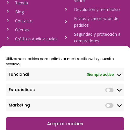
Venta
Tienda
Devolución y reembolso
Blog
Envíos y cancelación de
Contacto
pedidos
Ofertas
Seguridad y protección a
Créditos Audiovisuales
compradores
tulineamagica.com
Política de Privacidad
Política de cookies
Utilizamos cookies para optimizar nuestro sitio web y nuestro
servicio.
Aviso Legal
Funcional
Siempre activo
Pago Seguro
Estadísticas
Rápido y seguro, mediante Visa y 806, trasferencia bancaria,
Paypal
Marketing
Aceptar cookies