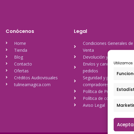
Conócenos
Legal
Home
Condiciones Generales de
Tienda
Venta
Blog
Devolución y reembolso
Utilizamos 
Contacto
Envíos y cancelación de
Ofertas
pedidos
Funcion
Créditos Audiovisuales
Seguridad y protección a
tulineamagica.com
compradores
Estadís
Política de Privacidad
Política de cookies
Aviso Legal
Marketi
Acepta