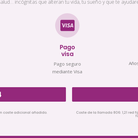
a salud… incógnitas que alteran tu vida, tu sueño y que te ayud
Pago
visa
Años
Pago seguro
mediante Visa
4
in coste adicional añadido.
Coste de la llamada 806: 1,21 red fij
f