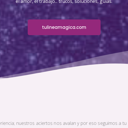
el amor, el trabajo... trucos, soluciones, guías.
tulineamagica.com
iencia; nuestros aciertos nos avalan y por eso seguimos a tu s