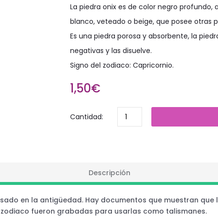
La piedra onix es de color negro profundo
blanco, veteado o beige, que posee otras 
Es una piedra porosa y absorbente, la pie
negativas y las disuelve.
Signo del zodiaco: Capricornio.
1,50€
Cantidad:
Descripción
y usado en la antigüedad. Hay documentos que muestran que l
l zodiaco fueron grabadas para usarlas como talismanes.