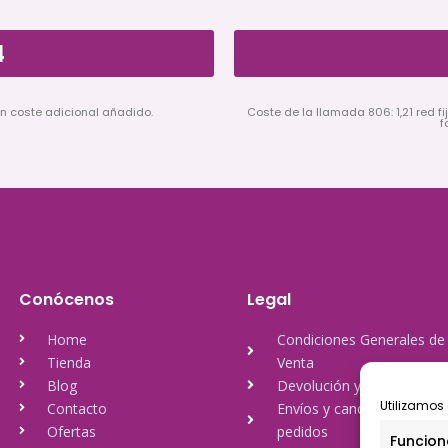
4
in coste adicional añadido.
Coste de la llamada 806: 1,21 red fij
f
Conócenos
Legal
Home
Condiciones Generales de
Tienda
Venta
Blog
Devolución y reembolso
Utilizamos 
Contacto
Envíos y cancelación de
Ofertas
pedidos
Funcion