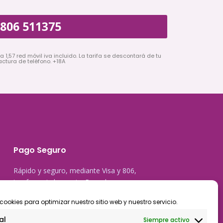
806 511375
a 1,57 red móvil iva incluido. La tarifa se descontará de tu
actura de teléfono. +18A
Pago Seguro
Rápido y seguro, mediante Visa y 806,
trasferencia bancaria, Paypal
cookies para optimizar nuestro sitio web y nuestro servicio.
al
Siempre activo