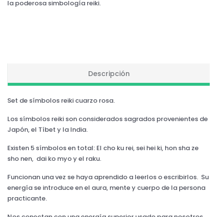
la poderosa simbología reiki.
Descripción
Set de símbolos reiki cuarzo rosa.
Los símbolos reiki son considerados sagrados provenientes de
Japón, el Tíbet y la India.
Existen 5 símbolos en total: El cho ku rei, sei hei ki, hon sha ze
sho nen, dai ko myo y el raku.
Funcionan una vez se haya aprendido a leerlos o escribirlos. Su
energía se introduce en el aura, mente y cuerpo de la persona
practicante.
Nos conectan con una energía superior usado para nosotros