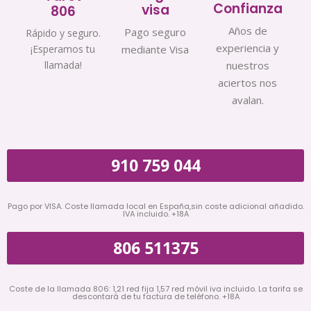
Confianza
visa
806
Años de
Pago seguro
Rápido y seguro.
experiencia y
¡Esperamos tu
mediante Visa
llamada!
nuestros
aciertos nos
avalan.
910 759 044
Pago por VISA. Coste llamada local en España,sin coste adicional añadido.
IVA incluido. +18A
806 511375
Coste de la llamada 806: 1,21 red fija 1,57 red móvil iva incluido. La tarifa se
descontará de tu factura de teléfono. +18A