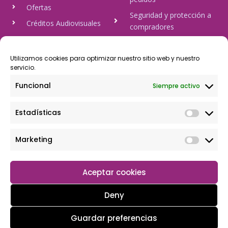
Ofertas
Seguridad y protección a
Créditos Audiovisuales
compradores
tulineamagica.com
Política de Privacidad
Política de cookies
Utilizamos cookies para optimizar nuestro sitio web y nuestro
servicio.
Aviso Legal
Funcional
Siempre activo
Pago Seguro
Estadísticas
Rápido y seguro, mediante Visa y 806, trasferencia bancaria,
Paypal
Marketing
Aceptar cookies
Deny
Guardar preferencias
Copyright © 2026 Tu tienda magica