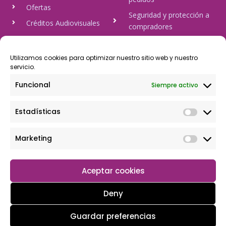
Ofertas
Seguridad y protección a
Créditos Audiovisuales
compradores
tulineamagica.com
Política de Privacidad
Política de cookies
Utilizamos cookies para optimizar nuestro sitio web y nuestro
servicio.
Aviso Legal
Funcional
Siempre activo
Pago Seguro
Estadísticas
Rápido y seguro, mediante Visa y 806, trasferencia bancaria,
Paypal
Marketing
Aceptar cookies
Deny
Guardar preferencias
Copyright © 2026 Tu tienda magica