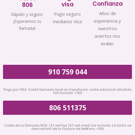
Confianza
visa
806
Años de
Pago seguro
Rápido y seguro.
experiencia y
¡Esperamos tu
mediante Visa
llamada!
nuestros
aciertos nos
avalan.
910 759 044
Pago por VISA. Coste llamada local en España,sin coste adicional añadido.
IVA incluido. +18A
806 511375
Coste de la llamada 806: 1,21 red fija 1,57 red móvil iva incluido. La tarifa se
descontará de tu factura de teléfono. +18A