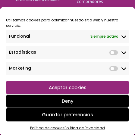
compradores
tulineamagica.com
Política de Privacidad
Política de cookies
Utilizamos cookies para optimizar nuestro sitio web y nuestro
servicio.
Aviso Legal
Funcional
Siempre activo
Pago Seguro
Estadísticas
Rápido y seguro, mediante Visa y 806, trasferencia bancaria,
Paypal
Marketing
Aceptar cookies
Deny
Guardar preferencias
Copyright © 2026 Tu tienda magica
Política de cookies
Política de Privacidad