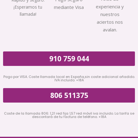
experiencia y
¡Esperamos tu
mediante Visa
llamada!
nuestros
aciertos nos
avalan.
910 759 044
Pago por VISA. Coste llamada local en España,sin coste adicional añadido.
IVA incluido. +18A
806 511375
Coste de la llamada 806: 1,21 red fija 1,57 red móvil iva incluido. La tarifa se
descontará de tu factura de teléfono. +18A