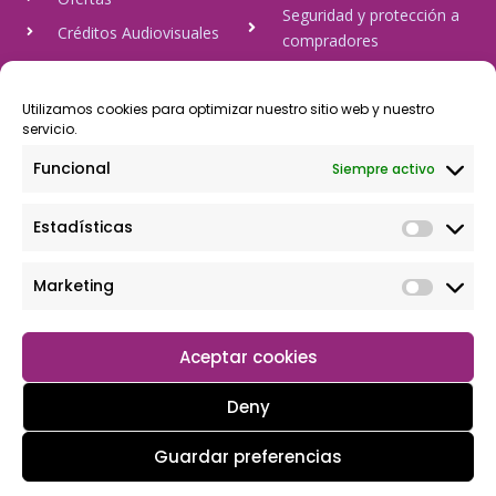
Seguridad y protección a
Créditos Audiovisuales
compradores
tulineamagica.com
Política de Privacidad
Política de cookies
Utilizamos cookies para optimizar nuestro sitio web y nuestro
servicio.
Aviso Legal
Funcional
Siempre activo
Pago Seguro
Estadísticas
Rápido y seguro, mediante Visa y 806, trasferencia bancaria,
Paypal
Marketing
Aceptar cookies
Deny
Guardar preferencias
Copyright © 2026 Tu tienda magica