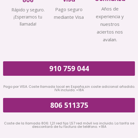
806
Años de
Pago seguro
Rápido y seguro.
experiencia y
¡Esperamos tu
mediante Visa
llamada!
nuestros
aciertos nos
avalan.
910 759 044
Pago por VISA. Coste llamada local en España,sin coste adicional añadido.
IVA incluido. +18A
806 511375
Coste de la llamada 806: 1,21 red fija 1,57 red móvil iva incluido. La tarifa se
descontará de tu factura de teléfono. +18A