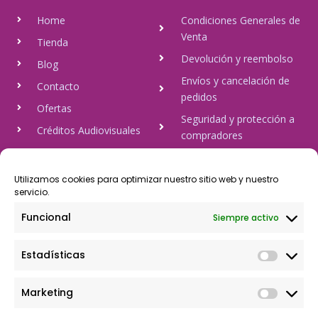
Home
Condiciones Generales de
Venta
Tienda
Devolución y reembolso
Blog
Envíos y cancelación de
Contacto
pedidos
Ofertas
Seguridad y protección a
Créditos Audiovisuales
compradores
tulineamagica.com
Política de Privacidad
Política de cookies
Utilizamos cookies para optimizar nuestro sitio web y nuestro
servicio.
Aviso Legal
Funcional
Siempre activo
Pago Seguro
Estadísticas
Rápido y seguro, mediante Visa y 806, trasferencia bancaria,
Paypal
Marketing