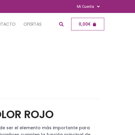
Mi Cuenta
NTACTO
OFERTAS
0,00
€
OLOR ROJO
 de ser el elemento más importante para
e hombres cumplen la función principal de