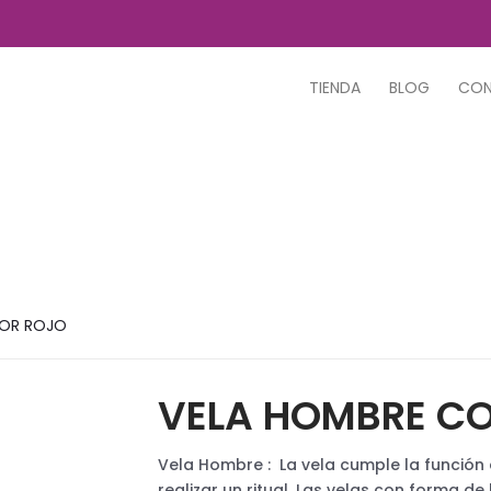
TIENDA
BLOG
CO
LOR ROJO
VELA HOMBRE C
Vela Hombre : La vela cumple la función
realizar un ritual. Las velas con forma d