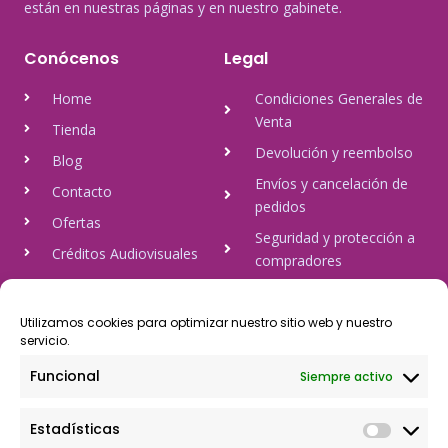
están en nuestras páginas y en nuestro gabinete.
Conócenos
Legal
Home
Condiciones Generales de
Venta
Tienda
Devolución y reembolso
Blog
Envíos y cancelación de
Contacto
pedidos
Ofertas
Seguridad y protección a
Créditos Audiovisuales
compradores
tulineamagica.com
Política de Privacidad
Política de cookies
Utilizamos cookies para optimizar nuestro sitio web y nuestro
servicio.
Aviso Legal
Funcional
Siempre activo
Pago Seguro
Estadísticas
Rápido y seguro, mediante Visa y 806, trasferencia bancaria,