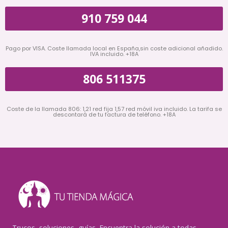
910 759 044
Pago por VISA. Coste llamada local en España,sin coste adicional añadido.
IVA incluido. +18A
806 511375
Coste de la llamada 806: 1,21 red fija 1,57 red móvil iva incluido. La tarifa se
descontará de tu factura de teléfono. +18A
Trucos, soluciones, guías. Encuentra la solución a todas