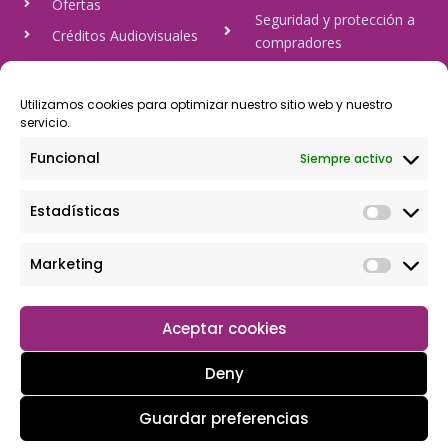
Ofertas
Seguridad y protección a
Créditos Audiovisuales
compradores
tulineamagica.com
Política de Privacidad
Política de cookies
Utilizamos cookies para optimizar nuestro sitio web y nuestro
servicio.
Aviso Legal
Funcional
Siempre activo
Pago Seguro
Estadísticas
Rápido y seguro, mediante Visa y 806, trasferencia bancaria,
Paypal
Marketing
Aceptar cookies
Deny
Guardar preferencias
Copyright © 2026 Tu tienda magica