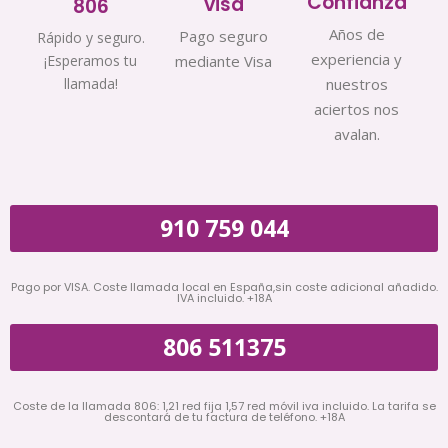
Confianza
visa
806
Años de
Pago seguro
Rápido y seguro.
experiencia y
¡Esperamos tu
mediante Visa
llamada!
nuestros
aciertos nos
avalan.
910 759 044
Pago por VISA. Coste llamada local en España,sin coste adicional añadido.
IVA incluido. +18A
806 511375
Coste de la llamada 806: 1,21 red fija 1,57 red móvil iva incluido. La tarifa se
descontará de tu factura de teléfono. +18A