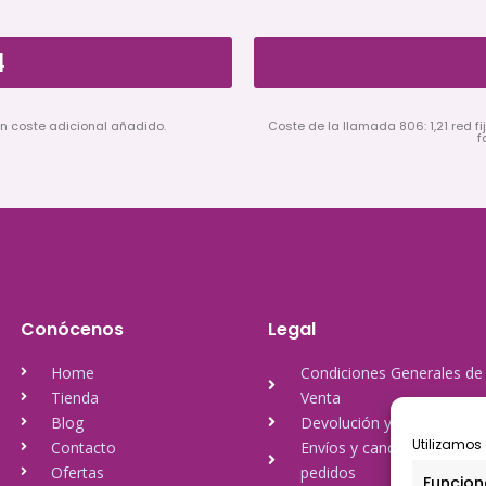
4
in coste adicional añadido.
Coste de la llamada 806: 1,21 red fij
f
Conócenos
Legal
Home
Condiciones Generales de
Tienda
Venta
Blog
Devolución y reembolso
Utilizamos 
Contacto
Envíos y cancelación de
Ofertas
pedidos
Funcion