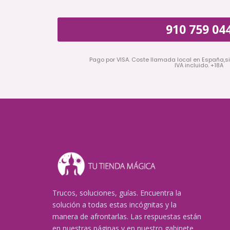
910 759 04
Pago por VISA. Coste llamada local en España,s
IVA incluido. +18A
Trucos, soluciones, guías. Encuentra la
solución a todas estas incógnitas y la
manera de afrontarlas. Las respuestas están
en nuestras páginas y en nuestro gabinete.