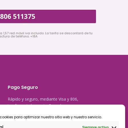
806 511375
a 1,57 red móvil iva incluido. La tarifa se descontará de tu
actura de teléfono. +18A
Pago Seguro
Rápido y seguro, mediante Visa y 806,
trasferencia bancaria, Paypal
cookies para optimizar nuestro sitio web y nuestro servicio.
al
Siempre activo