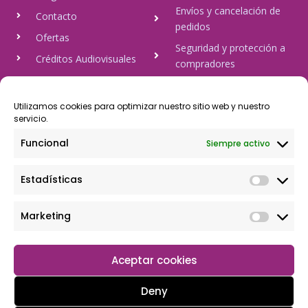
Envíos y cancelación de
Contacto
pedidos
Ofertas
Seguridad y protección a
Créditos Audiovisuales
compradores
tulineamagica.com
Política de Privacidad
Política de cookies
Utilizamos cookies para optimizar nuestro sitio web y nuestro
servicio.
Aviso Legal
Funcional
Siempre activo
Pago Seguro
Estadísticas
Rápido y seguro, mediante Visa y 806, trasferencia bancaria,
Paypal
Marketing
Aceptar cookies
Deny