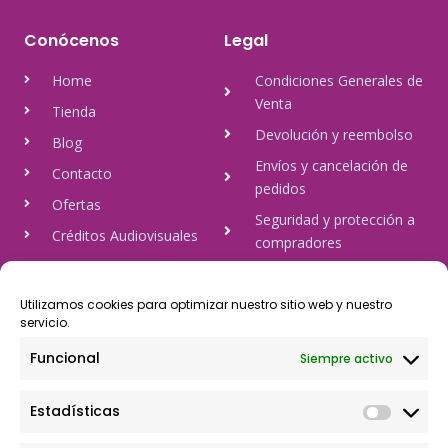
Conócenos
Legal
Home
Condiciones Generales de
Venta
Tienda
Devolución y reembolso
Blog
Envíos y cancelación de
Contacto
pedidos
Ofertas
Seguridad y protección a
Créditos Audiovisuales
compradores
tulineamagica.com
Política de Privacidad
Política de cookies
Utilizamos cookies para optimizar nuestro sitio web y nuestro
servicio.
Aviso Legal
Funcional
Siempre activo
Pago Seguro
Estadísticas
Rápido y seguro, mediante Visa y 806, trasferencia bancaria,