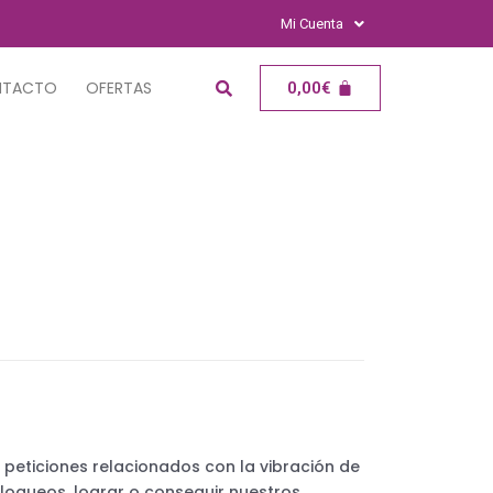
Mi Cuenta
NTACTO
OFERTAS
0,00
€
r peticiones relacionados con la vibración de
bloqueos, lograr o conseguir nuestros