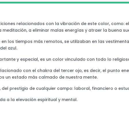
ticiones relacionados con la vibración de este color, como: 
a meditación, a eliminar malas energías y atraer la buena sue
e en los tiempos más remotos, se utilizaban en las vestimen
del azul.
rtante y especial, es un color vinculado con todo lo religios
acionado con el chakra del tercer ojo, es decir, el punto ene
namos un estado más calmado de nuestra mente.
, del prestigio de cualquier campo: laboral, financiero o estu
da a la elevación espiritual y mental.