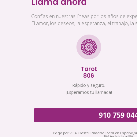
Llama ahora
Confías en nuestras líneas por los años de exper
El amor, los deseos, la esperanza, el trabajo, l
Tarot
806
Rápido y seguro.
¡Esperamos tu llamada!
910 759 04
Pago por VISA. Coste llamada local en España,s
IVA incluido. +18A