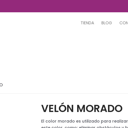
TIENDA
BLOG
CO
DO
VELÓN MORADO
El color morado es utilizado para realiza
este color, como: eliminar obstáculos y 