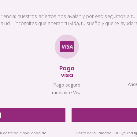
iencia; nuestros aciertos nos avalan y por eso seguimos a tu s
a salud… incógnitas que alteran tu vida, tu sueño y que te ayud
Pago
visa
Años
Pago seguro
mediante Visa
4
in coste adicional añadido.
Coste de la llamada 806: 1,21 red fij
f