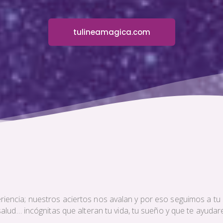
tulineamagica.com
iencia; nuestros aciertos nos avalan y por eso seguimos a tu s
a salud… incógnitas que alteran tu vida, tu sueño y que te ayud