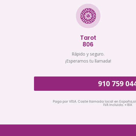
Tarot
806
Rápido y seguro.
¡Esperamos tu llamada!
910 759 04
Pago por VISA. Coste llamada local en España,s
IVA incluido. +18A