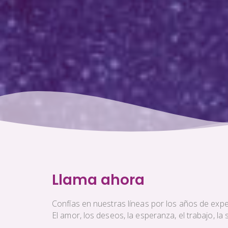
Llama ahora
Confías en nuestras líneas por los años de exper
El amor, los deseos, la esperanza, el trabajo, l