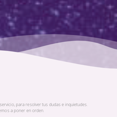
ervicio, para resolver tus dudas e inquietudes.
aremos a poner en orden.