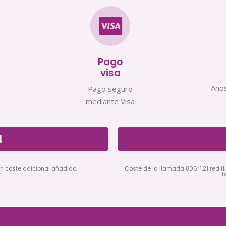
Pago
visa
Años
Pago seguro
mediante Visa
4
in coste adicional añadido.
Coste de la llamada 806: 1,21 red fij
f