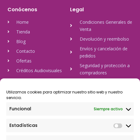
Conócenos
Legal
Home
Condiciones Generales de
Venta
Tienda
Devolución y reembolso
Blog
Envíos y cancelación de
Contacto
pedidos
Ofertas
Seguridad y protección a
Créditos Audiovisuales
compradores
tulineamagica.com
Política de Privacidad
Política de cookies
Utilizamos cookies para optimizar nuestro sitio web y nuestro
servicio.
Aviso Legal
Funcional
Siempre activo
Pago Seguro
Estadísticas
Rápido y seguro, mediante Visa y 806, trasferencia bancaria,
Paypal