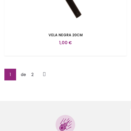
VELA NEGRA 20CM
1,00 €
1
de
2