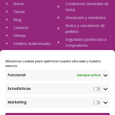
Home
Condiciones Generales de
Venta
Tienda
Devolución y reembolso
Blog
Envíos y cancelación de
Contacto
pedidos
Ofertas
Seguridad y protección a
Créditos Audiovisuales
compradores
tulineamagica.com
Política de Privacidad
Política de cookies
Utilizamos cookies para optimizar nuestro sitio web y nuestro
servicio.
Aviso Legal
Funcional
Siempre activo
Pago Seguro
Estadísticas
Rápido y seguro, mediante Visa y 806, trasferencia bancaria,
Paypal
Marketing