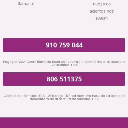
llamada!
nuestros
aciertos nos
avalan.
910 759 044
Pago por VISA. Coste llamada local en España,sin coste adicional añadido.
IVA incluido. +18A
806 511375
Coste de la llamada 806: 1,21 red fija 1,57 red móvil iva incluido. La tarifa se
descontará de tu factura de teléfono. +18A