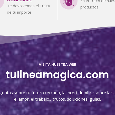
En el 100% de nues
Te devolvemos el 100%
productos
de tu importe
VISITA NUESTRA WEB
tulineamagica.com
guntas sobre tu futuro cercano, la incertidumbre sobre la sa
el amor, el trabajo... trucos, soluciones, guías.