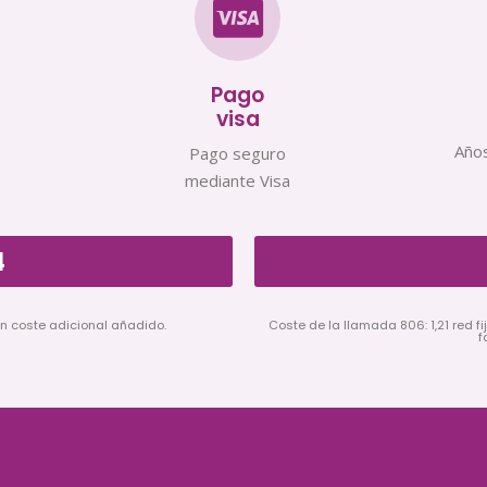
Pago
visa
Años
Pago seguro
mediante Visa
4
in coste adicional añadido.
Coste de la llamada 806: 1,21 red fij
f