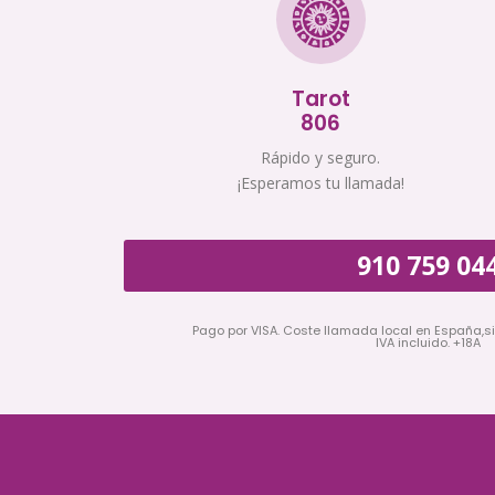
Tarot
806
Rápido y seguro.
¡Esperamos tu llamada!
910 759 04
Pago por VISA. Coste llamada local en España,s
IVA incluido. +18A