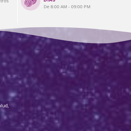
tros
De 8:00 AM - 09:00 PM
lud,