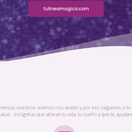
tulineamagica.com
iencia; nuestros aciertos nos avalan y por eso seguimos a tu s
a salud… incógnitas que alteran tu vida, tu sueño y que te ayud