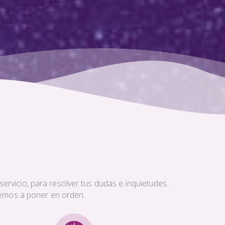
ervicio, para resolver tus dudas e inquietudes.
aremos a poner en orden.