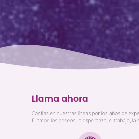
Llama ahora
Confías en nuestras líneas por los años de exper
El amor, los deseos, la esperanza, el trabajo, l