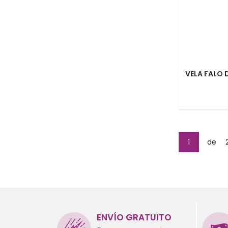
VELA FALO 
1
de
ENVÍO GRATUITO