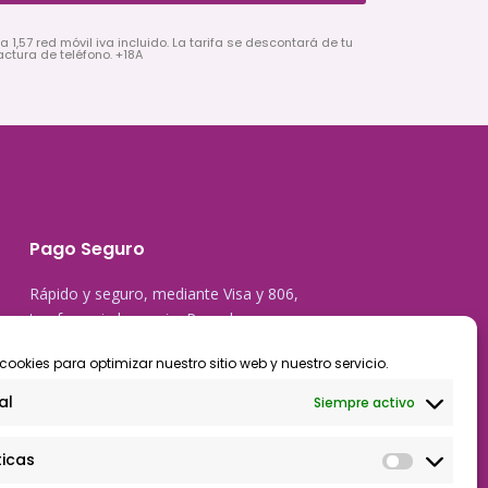
a 1,57 red móvil iva incluido. La tarifa se descontará de tu
actura de teléfono. +18A
Pago Seguro
Rápido y seguro, mediante Visa y 806,
trasferencia bancaria, Paypal
cookies para optimizar nuestro sitio web y nuestro servicio.
al
Siempre activo
ticas