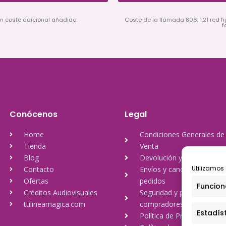
in coste adicional añadido.
Coste de la llamada 806: 1,21 red fij
f
Conócenos
Legal
Home
Condiciones Generales de
Tienda
Venta
Blog
Devolución y reembolso
Utilizamos 
Contacto
Envíos y cancelación de
Ofertas
pedidos
Funcion
Créditos Audiovisuales
Seguridad y protección a
tulineamagica.com
compradores
Estadís
Política de Privacidad