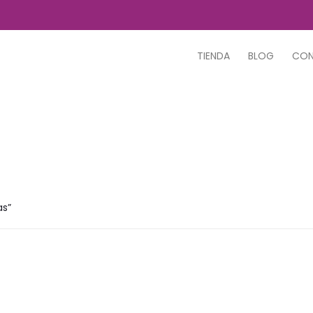
TIENDA
BLOG
CO
as”