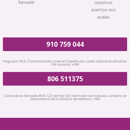
llamada!
nuestros
aciertos nos
avalan.
910 759 044
Pago por VISA. Coste llamada local en España,sin coste adicional añadido.
IVA incluido. +18A
806 511375
Coste de la llamada 806: 1,21 red fija 1,57 red móvil iva incluido. La tarifa se
descontará de tu factura de teléfono. +18A