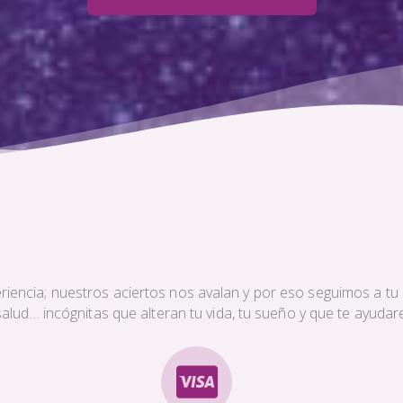
iencia; nuestros aciertos nos avalan y por eso seguimos a tu s
a salud… incógnitas que alteran tu vida, tu sueño y que te ayud