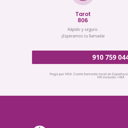
Tarot
806
Rápido y seguro.
¡Esperamos tu llamada!
910 759 04
Pago por VISA. Coste llamada local en España,s
IVA incluido. +18A