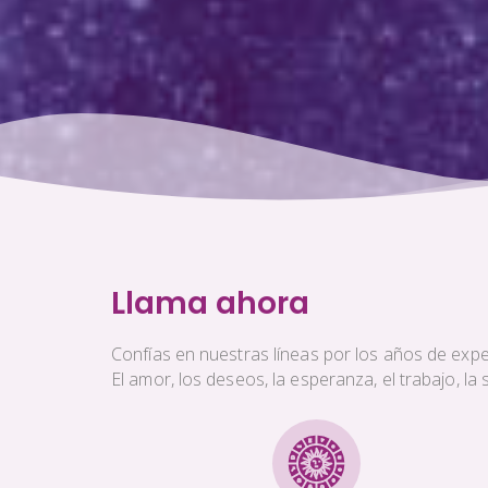
Llama ahora
Confías en nuestras líneas por los años de exper
El amor, los deseos, la esperanza, el trabajo, l