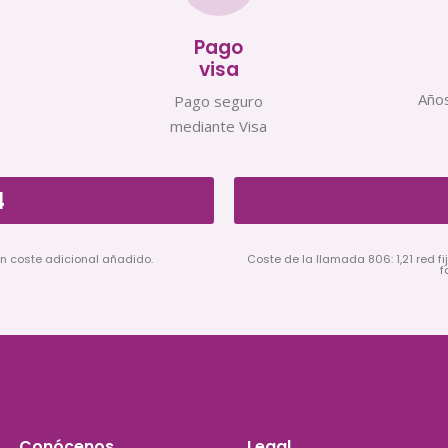
Pago
visa
Años
Pago seguro
mediante Visa
4
in coste adicional añadido.
Coste de la llamada 806: 1,21 red fij
f
Conócenos
Legal