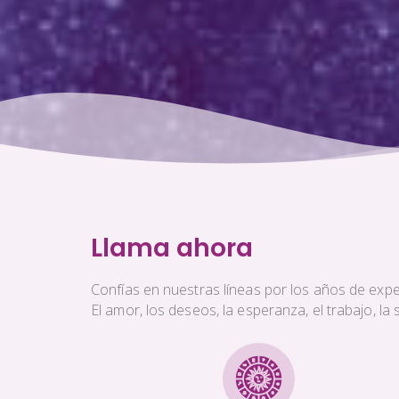
Llama ahora
Confías en nuestras líneas por los años de exper
El amor, los deseos, la esperanza, el trabajo, l