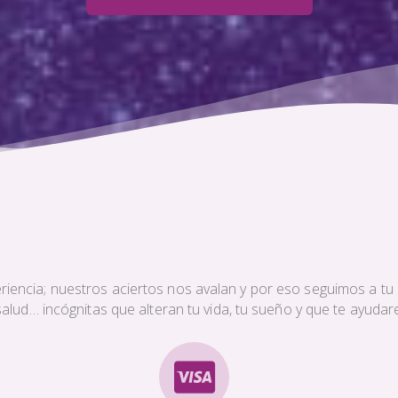
iencia; nuestros aciertos nos avalan y por eso seguimos a tu s
a salud… incógnitas que alteran tu vida, tu sueño y que te ayud