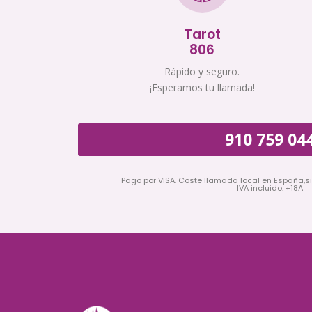
Tarot
806
Rápido y seguro.
¡Esperamos tu llamada!
910 759 04
Pago por VISA. Coste llamada local en España,s
IVA incluido. +18A