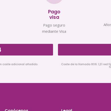
Pago
visa
Años
Pago seguro
mediante Visa
4
in coste adicional añadido.
Coste de la llamada 806: 1,21 red fij
f
Conócenos
Legal