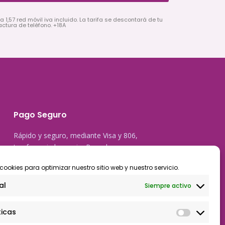
a 1,57 red móvil iva incluido. La tarifa se descontará de tu
actura de teléfono. +18A
Pago Seguro
Rápido y seguro, mediante Visa y 806,
trasferencia bancaria, Paypal
cookies para optimizar nuestro sitio web y nuestro servicio.
al
Siempre activo
ticas