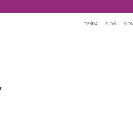
TIENDA
BLOG
CO
a”