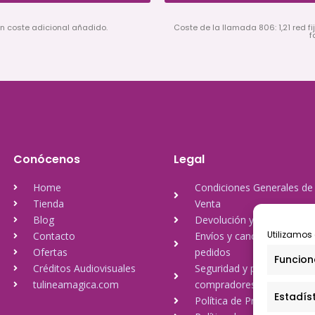
in coste adicional añadido.
Coste de la llamada 806: 1,21 red fij
f
Conócenos
Legal
Home
Condiciones Generales de
Tienda
Venta
Blog
Devolución y reembolso
Utilizamos 
Contacto
Envíos y cancelación de
Ofertas
pedidos
Funcion
Créditos Audiovisuales
Seguridad y protección a
tulineamagica.com
compradores
Estadís
Política de Privacidad