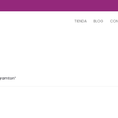
TIENDA
BLOG
CO
gramton”