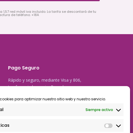
a 1,57 red móvil iva incluido. La tarifa se descontará de tu
actura de teléfono. +18A
Pago Seguro
Rápido y seguro, mediante Visa y 806,
trasferencia bancaria, Paypal
cookies para optimizar nuestro sitio web y nuestro servicio.
al
Siempre activo
ticas