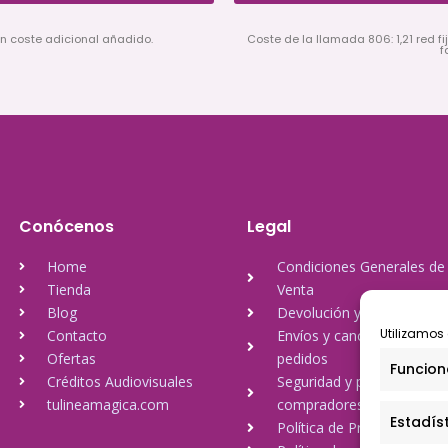
in coste adicional añadido.
Coste de la llamada 806: 1,21 red fij
f
Conócenos
Legal
Home
Condiciones Generales de
Tienda
Venta
Blog
Devolución y reembolso
Utilizamos 
Contacto
Envíos y cancelación de
Ofertas
pedidos
Funcion
Créditos Audiovisuales
Seguridad y protección a
tulineamagica.com
compradores
Estadís
Política de Privacidad