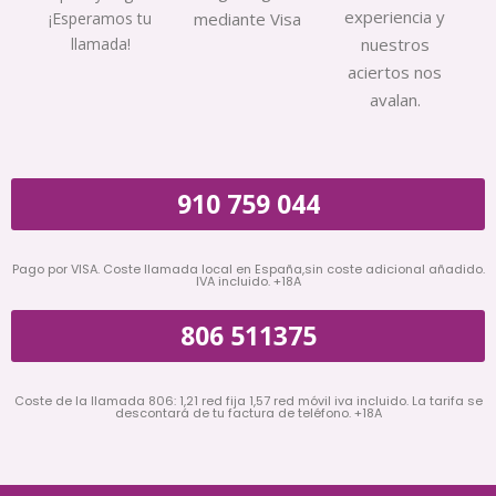
experiencia y
¡Esperamos tu
mediante Visa
llamada!
nuestros
aciertos nos
avalan.
910 759 044
Pago por VISA. Coste llamada local en España,sin coste adicional añadido.
IVA incluido. +18A
806 511375
Coste de la llamada 806: 1,21 red fija 1,57 red móvil iva incluido. La tarifa se
descontará de tu factura de teléfono. +18A