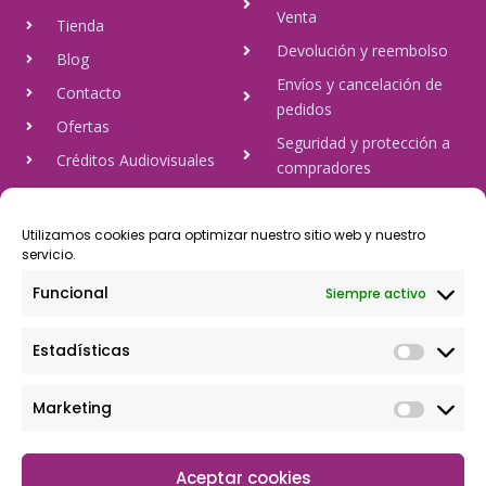
Venta
Tienda
Devolución y reembolso
Blog
Envíos y cancelación de
Contacto
pedidos
Ofertas
Seguridad y protección a
Créditos Audiovisuales
compradores
tulineamagica.com
Política de Privacidad
Política de cookies
Utilizamos cookies para optimizar nuestro sitio web y nuestro
servicio.
Aviso Legal
Funcional
Siempre activo
Pago Seguro
Estadísticas
Rápido y seguro, mediante Visa y 806, trasferencia bancaria,
Paypal
Marketing
Aceptar cookies